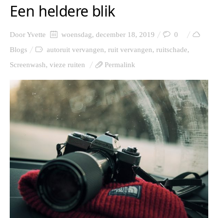
Een heldere blik
Door
Yvette
woensdag, december 18, 2019
0
Blogs
autoruit vervangen
,
ruit vervangen
,
ruitschade
,
Screenwash
,
vieze ruiten
Permalink