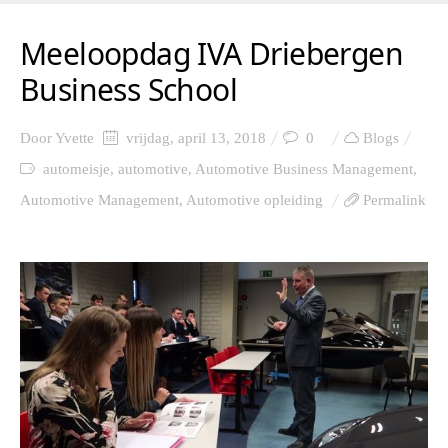
Meeloopdag IVA Driebergen
Business School
Door
Yvette
vrijdag, april 13, 2018
0
Blogs
automeisje
,
automotive
,
Automotive Business Management
,
Automotive Management
,
Automotive opleiding
Permalink