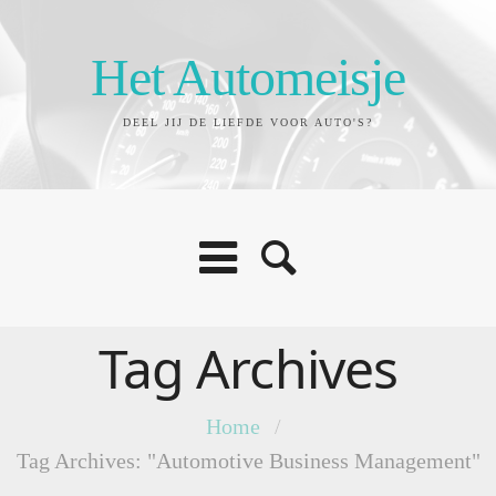
Het Automeisje
DEEL JIJ DE LIEFDE VOOR AUTO'S?
Tag Archives
Home
/
Tag Archives: "Automotive Business Management"