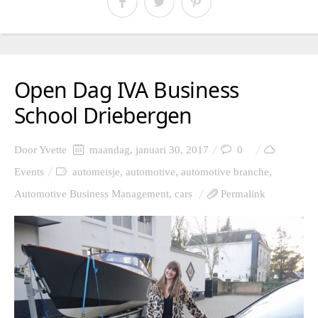
Open Dag IVA Business
School Driebergen
Door
Yvette
maandag, januari 30, 2017
0
Events
automeisje
,
automotive
,
automotive branche
,
Automotive Business Management
,
cars
Permalink