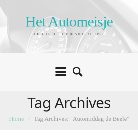
Het Automeisje
DEEL JIJ DE LIEFDE VOOR AUTO'S?
Tag Archives
Home
/
Tag Archives: "Automiddag de Beele"