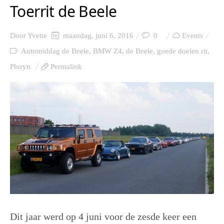
Toerrit de Beele
Door
Yvette
maandag, juni 6, 2016
0
Events
Automiddag de Beele
,
BMW Z4
,
de Beele
,
goede doelen rit
,
Pluryn
Permalink
Dit jaar werd op 4 juni voor de zesde keer een