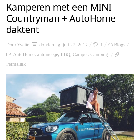
Kamperen met een MINI
Countryman + AutoHome
daktent
Door
Yvette
donderdag, juli 27, 2017
1
Blogs
AutoHome
,
automeisje
,
BBQ
,
Camper
,
Camping
Permalink