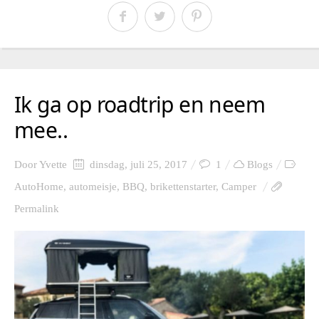
Ik ga op roadtrip en neem
mee..
Door
Yvette
dinsdag, juli 25, 2017
1
Blogs
AutoHome
,
automeisje
,
BBQ
,
brikettenstarter
,
Camper
Permalink