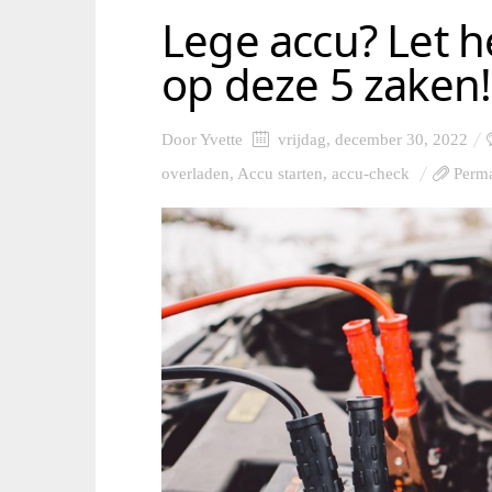
Lege accu? Let h
op deze 5 zaken!
Door
Yvette
vrijdag, december 30, 2022
overladen
,
Accu starten
,
accu-check
Perma