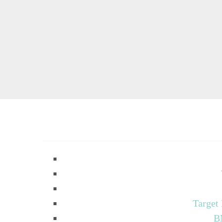
Target
B