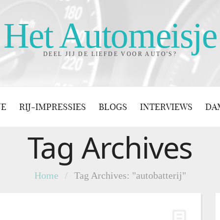
Het Automeisje
DEEL JIJ DE LIEFDE VOOR AUTO'S?
JE
RIJ-IMPRESSIES
BLOGS
INTERVIEWS
DA
Tag Archives
Home
/
Tag Archives: "autobatterij"