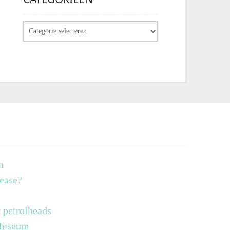
n
lease?
 petrolheads
 Museum