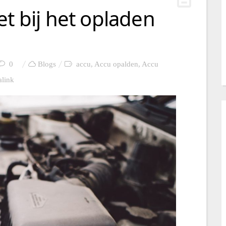
et bij het opladen
0
Blogs
accu
,
Accu opalden
,
Accu
link