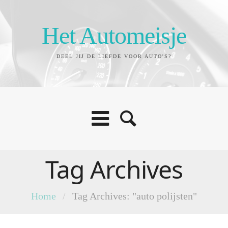
Het Automeisje
DEEL JIJ DE LIEFDE VOOR AUTO'S?
Tag Archives
Home
/
Tag Archives: "auto polijsten"