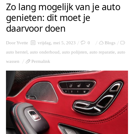
Zo lang mogelijk van je auto
genieten: dit moet je
daarvoor doen
Door
Yvette
vrijdag, mei 5, 2023
0
Blogs
auto herstel
,
auto onderhoud
,
auto polijsten
,
auto reparatie
,
auto
wassen
Permalink