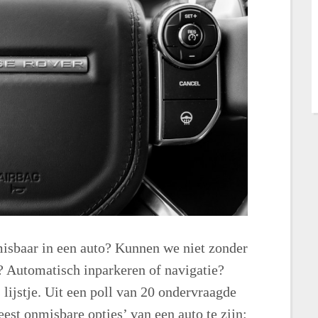
misbaar in een auto? Kunnen we niet zonder
? Automatisch inparkeren of navigatie?
lijstje. Uit een poll van 20 ondervraagde
est onmisbare opties’ van een auto te zijn: