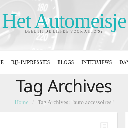
Het Automeisje
DEEL JIJ DE LIEFDE VOOR AUTO'S?
JE
RIJ-IMPRESSIES
BLOGS
INTERVIEWS
DA
Tag Archives
Home
/
Tag Archives: "auto accessoires"