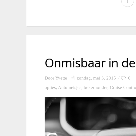
Onmisbaar in de
Door
Yvette
zondag, mei 3, 2015
0
opties
,
Automeisjes
,
bekerhouder
,
Cruise Contro