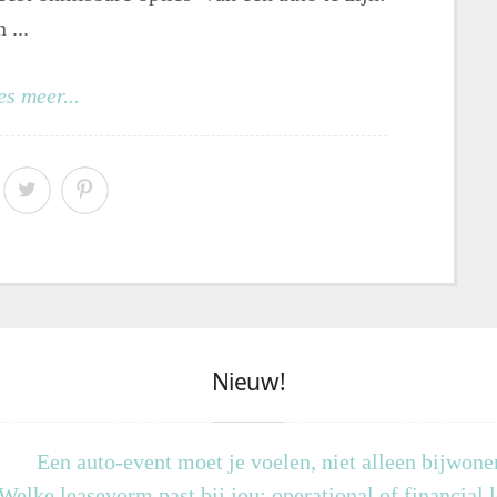
 ...
es meer...
Nieuw!
Een auto-event moet je voelen, niet alleen bijwone
Welke leasevorm past bij jou: operational of financial 