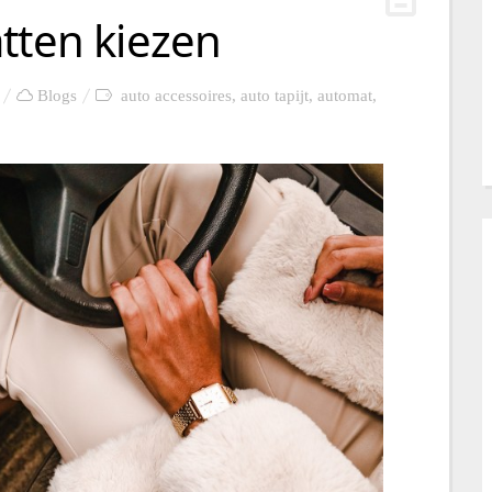
tten kiezen
Blogs
auto accessoires
,
auto tapijt
,
automat
,