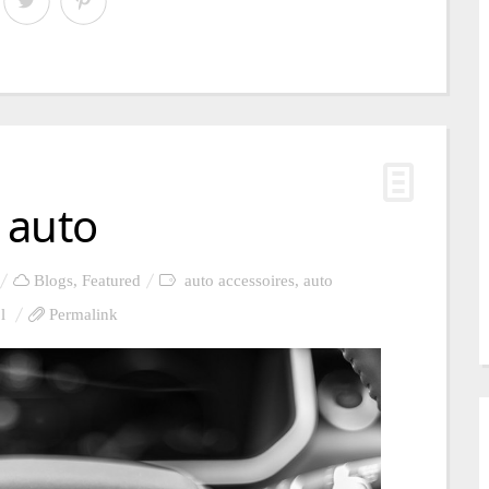
 auto
Blogs
,
Featured
auto accessoires
,
auto
l
Permalink