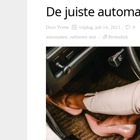
De juiste automa
Door
Yvette
vrijdag, juli 14, 2023
0
automatten
,
rubberen mat
Permalink