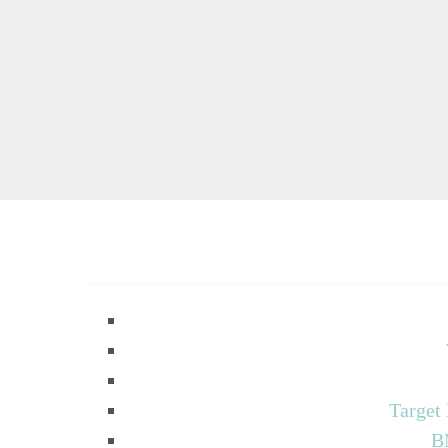
Target
B