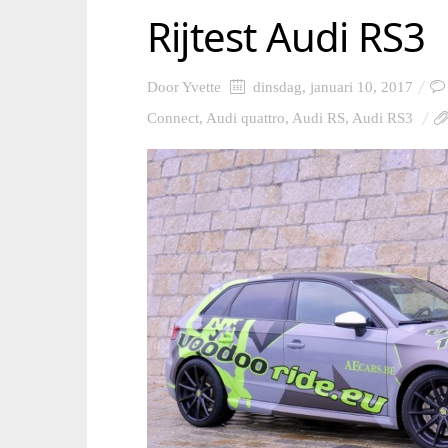
Rijtest Audi RS3
Door
Yvette
dinsdag, januari 10, 2017
Connect
,
Audi quattro
,
Audi RS
,
Audi RS3