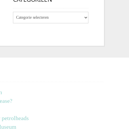
n
lease?
 petrolheads
 Museum