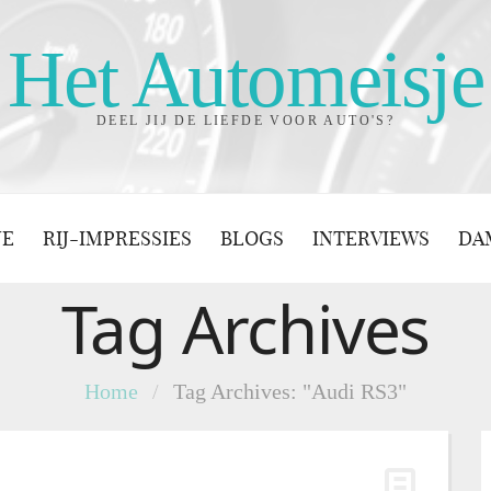
Het Automeisje
DEEL JIJ DE LIEFDE VOOR AUTO'S?
JE
RIJ-IMPRESSIES
BLOGS
INTERVIEWS
DA
Tag Archives
Home
/
Tag Archives: "Audi RS3"