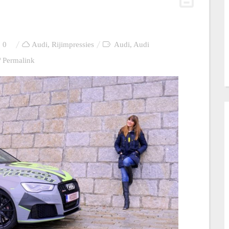
0
Audi
,
Rijimpressies
Audi
,
Audi
Permalink