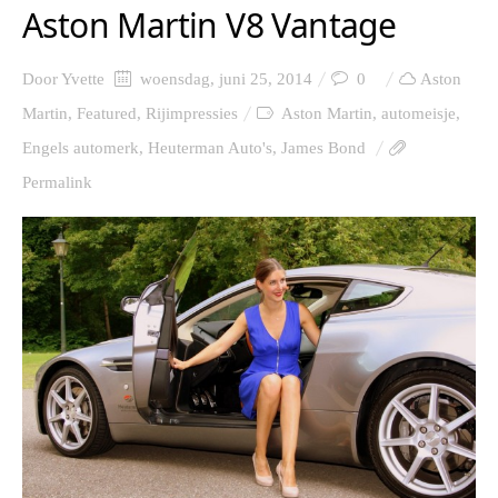
Aston Martin V8 Vantage
Door
Yvette
woensdag, juni 25, 2014
0
Aston
Martin
,
Featured
,
Rijimpressies
Aston Martin
,
automeisje
,
Engels automerk
,
Heuterman Auto's
,
James Bond
Permalink