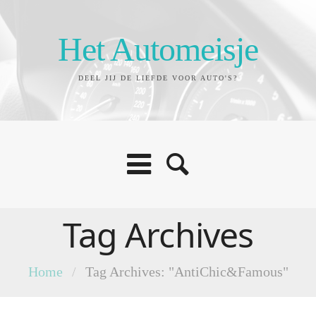
Het Automeisje
DEEL JIJ DE LIEFDE VOOR AUTO'S?
Tag Archives
Home
/
Tag Archives: "AntiChic&Famous"