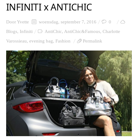
INFINITI x ANTICHIC
Door
Yvette
woensdag, september 7, 2016
0
Blogs
,
Infiniti
AntiChic
,
AntiChic&Famous
,
Charlotte
Varossieau
,
evening bag
,
Fashion
Permalink