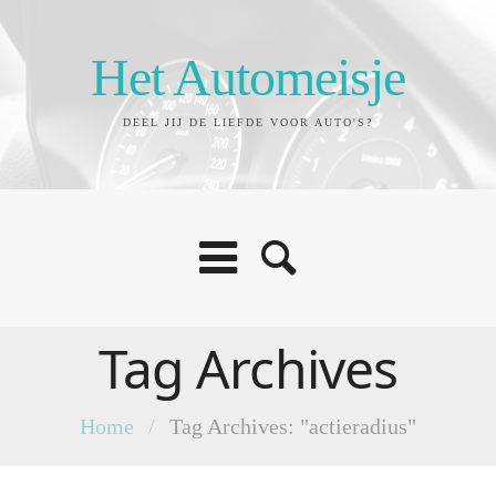
Het Automeisje
DEEL JIJ DE LIEFDE VOOR AUTO'S?
Tag Archives
Home
/
Tag Archives: "actieradius"