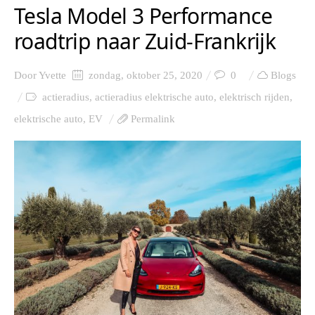
Tesla Model 3 Performance
roadtrip naar Zuid-Frankrijk
Door
Yvette
zondag, oktober 25, 2020
0
Blogs
actieradius
,
actieradius elektrische auto
,
elektrisch rijden
,
elektrische auto
,
EV
Permalink