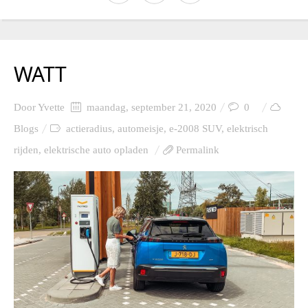
WATT
Door
Yvette
maandag, september 21, 2020
0
Blogs
actieradius
,
automeisje
,
e-2008 SUV
,
elektrisch
rijden
,
elektrische auto opladen
Permalink