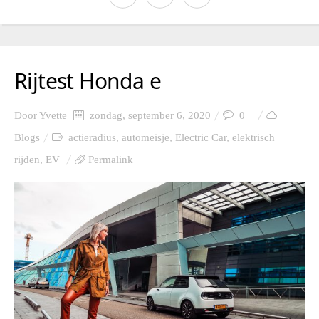
Rijtest Honda e
Door
Yvette
zondag, september 6, 2020
0
Blogs
actieradius
,
automeisje
,
Electric Car
,
elektrisch
rijden
,
EV
Permalink