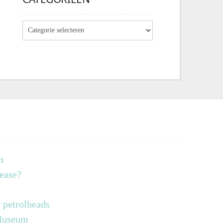
n
lease?
 petrolheads
 Museum