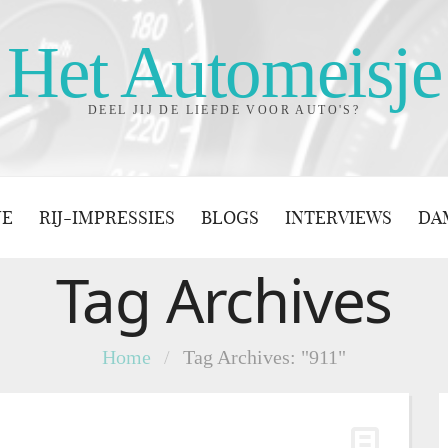
Het Automeisje
DEEL JIJ DE LIEFDE VOOR AUTO'S?
JE
RIJ-IMPRESSIES
BLOGS
INTERVIEWS
DA
Tag Archives
Home
/
Tag Archives: "911"