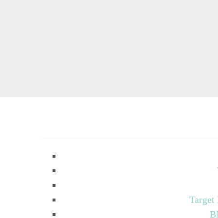
Target
B