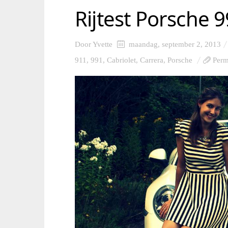
Rijtest Porsche 
Door
Yvette
maandag, september 2, 2013
911
,
991
,
Cabriolet
,
Carrera
,
Porsche
Perm