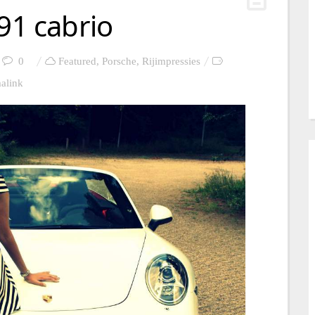
991 cabrio
0
Featured
,
Porsche
,
Rijimpressies
alink