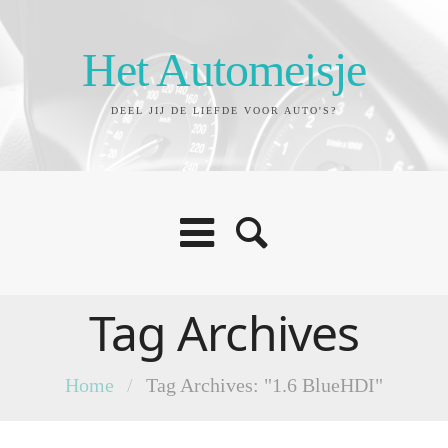
Het Automeisje
DEEL JIJ DE LIEFDE VOOR AUTO'S?
Tag Archives
Home
/
Tag Archives: "1.6 BlueHDI"