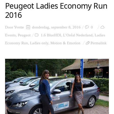
Peugeot Ladies Economy Run
2016
Door
Yvette
donderdag, september 8, 2016
0
Events
,
Peugeot
1.6 BlueHDI
,
L’Oréal Nederland
,
Ladies
Economy Run
,
Ladies only
,
Motion & Emotion
Permalink