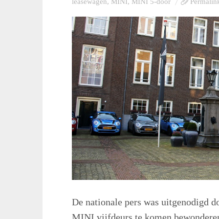
leasewagen
,
MINI
,
MINI 5-door
Permalin
De nationale pers was uitgenodigd 
MINI vijfdeurs te komen bewonderen 