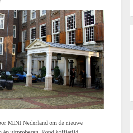
k
door MINI Nederland om de nieuwe
én uitproberen. Rond koffietijd