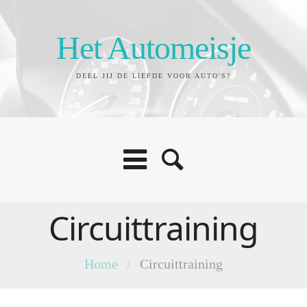
Het Automeisje
DEEL JIJ DE LIEFDE VOOR AUTO'S?
Circuittraining
Home
/
Circuittraining