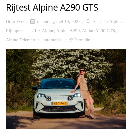
Rijtest Alpine A290 GTS
Door
Yvette
maandag, mei 19, 2025
0
Alpine
,
Rijimpressies
Alpine
,
Alpine A290
,
Alpine A290 GTS
,
Alpine Telemetrics
,
automeisje
Permalink