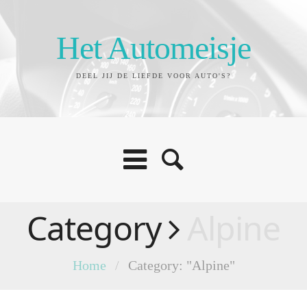
Het Automeisje
DEEL JIJ DE LIEFDE VOOR AUTO'S?
Category
Alpine
Home
/
Category: "Alpine"