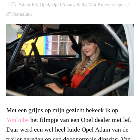
Adam R2
,
Opel
,
Opel Adam
,
Rally
,
Van Kouwen Opel
Permalink
Met een grijns op mijn gezicht bekeek ik op
YouTube
het filmpje van een Opel dealer met lef.
Daar werd een wel heel luide Opel Adam van de
trailer gereden op een doodnormale dinsdag. Van