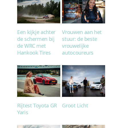
Een kijkje achter
Vrouwen aan het
de schermen bij
stuur: de beste
de WRC met
vrouwelijke
Hankook Tires
autocoureurs
Rijtest Toyota GR
Groot Licht
Yaris