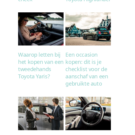
Waarop letten bij
Een occasion
het kopen van een
kopen: dit is je
tweedehands
checklist voor de
Toyota Yaris?
aanschaf van een
gebruikte auto