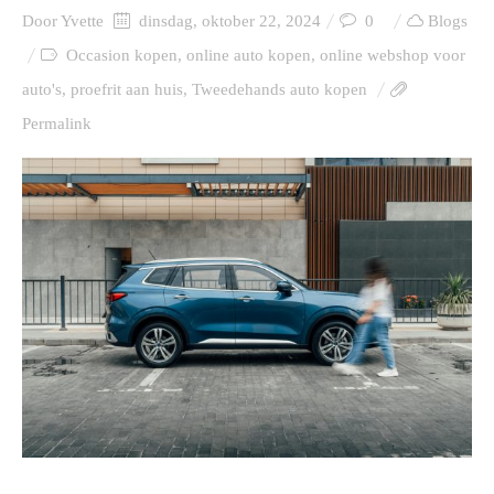
Door
Yvette
dinsdag, oktober 22, 2024
0
Blogs
Occasion kopen
,
online auto kopen
,
online webshop voor
auto's
,
proefrit aan huis
,
Tweedehands auto kopen
Permalink