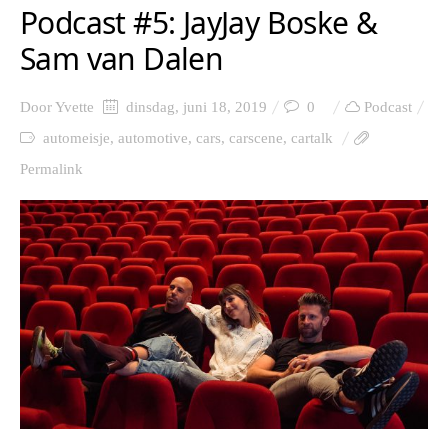
Podcast #5: JayJay Boske &
Sam van Dalen
Door
Yvette
dinsdag, juni 18, 2019
0
Podcast
automeisje
,
automotive
,
cars
,
carscene
,
cartalk
Permalink