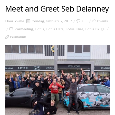
Meet and Greet Seb Delanney
Door
Yvette
zondag, februari 5, 2017
0
Events
carmeeting
,
Lotus
,
Lotus Cars
,
Lotus Elise
,
Lotus Exige
Permalink