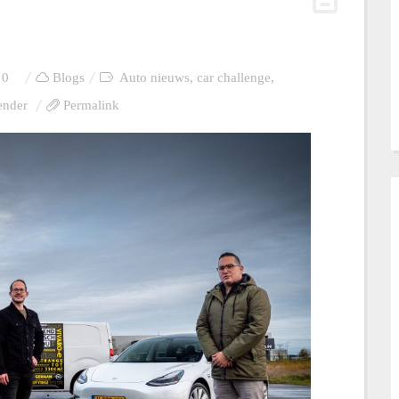
0
Blogs
Auto nieuws
,
car challenge
,
ender
Permalink