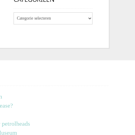
n
lease?
 petrolheads
 Museum