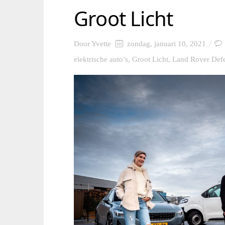
Groot Licht
Door
Yvette
zondag, januari 10, 2021
elektrische auto’s
,
Groot Licht
,
Land Rover Def