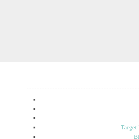
Target
B