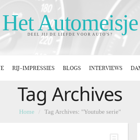
Het Automeisje
DEEL JIJ DE LIEFDE VOOR AUTO'S?
JE
RIJ-IMPRESSIES
BLOGS
INTERVIEWS
DA
Tag Archives
Home
/
Tag Archives: "Youtube serie"