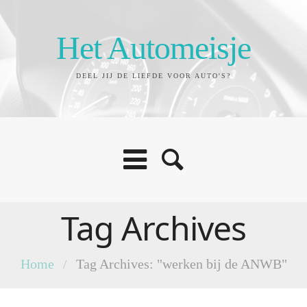
Het Automeisje
DEEL JIJ DE LIEFDE VOOR AUTO'S?
Tag Archives
Home
/
Tag Archives: "werken bij de ANWB"