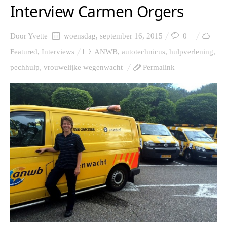
Interview Carmen Orgers
Door
Yvette
woensdag, september 16, 2015
0
Featured
,
Interviews
ANWB
,
autotechnicus
,
hulpverlening
,
pechhulp
,
vrouwelijke wegenwacht
Permalink