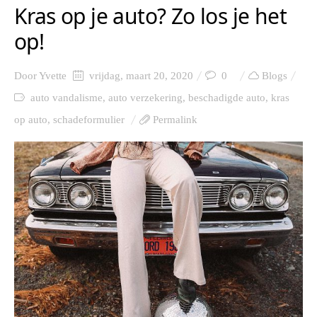
Kras op je auto? Zo los je het
op!
Door
Yvette
vrijdag, maart 20, 2020
0
Blogs
auto vandalisme
,
auto verzekering
,
beschadigde auto
,
kras
op auto
,
schadeformulier
Permalink