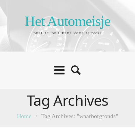
Het Automeisje
DEEL JIJ DE LIEFDE VOOR AUTO'S?
Tag Archives
Home
/
Tag Archives: "waarborgfonds"