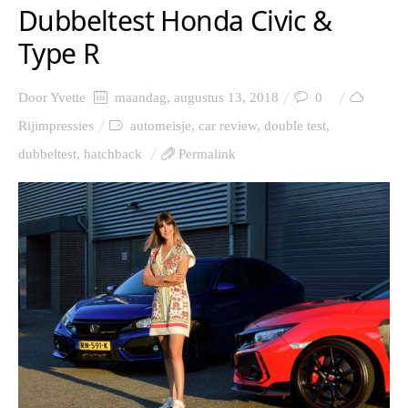
Dubbeltest Honda Civic &
Type R
Door
Yvette
maandag, augustus 13, 2018
0
Rijimpressies
automeisje
,
car review
,
double test
,
dubbeltest
,
hatchback
Permalink