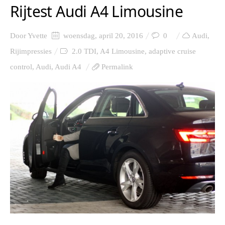
Rijtest Audi A4 Limousine
Door
Yvette
woensdag, april 20, 2016
0
Audi
,
Rijimpressies
2.0 TDI
,
A4 Limousine
,
adaptive cruise
control
,
Audi
,
Audi A4
Permalink