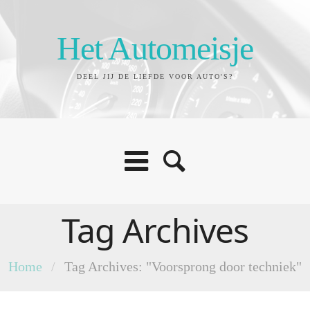
Het Automeisje
DEEL JIJ DE LIEFDE VOOR AUTO'S?
Tag Archives
Home
/
Tag Archives: "Voorsprong door techniek"