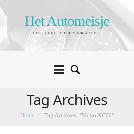
Het Automeisje
DEEL JIJ DE LIEFDE VOOR AUTO'S?
Tag Archives
Home
/
Tag Archives: "Volvo XC60"