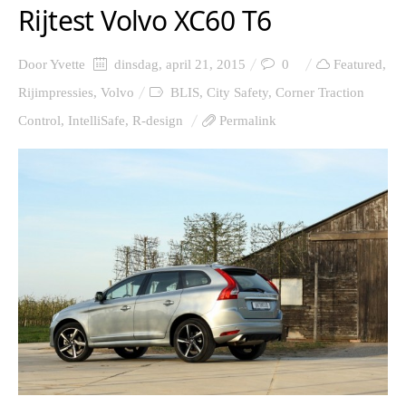
Rijtest Volvo XC60 T6
Door
Yvette
dinsdag, april 21, 2015
0
Featured
,
Rijimpressies
,
Volvo
BLIS
,
City Safety
,
Corner Traction
Control
,
IntelliSafe
,
R-design
Permalink