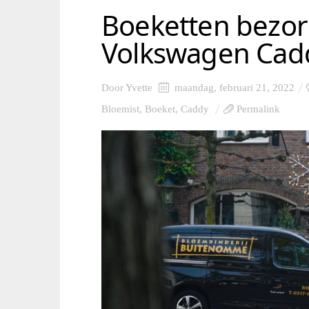
Boeketten bezor
Volkswagen Cad
Door
Yvette
maandag, februari 21, 2022
Bloemist
,
Boeket
,
Caddy
Permalink