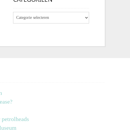
n
lease?
 petrolheads
 Museum