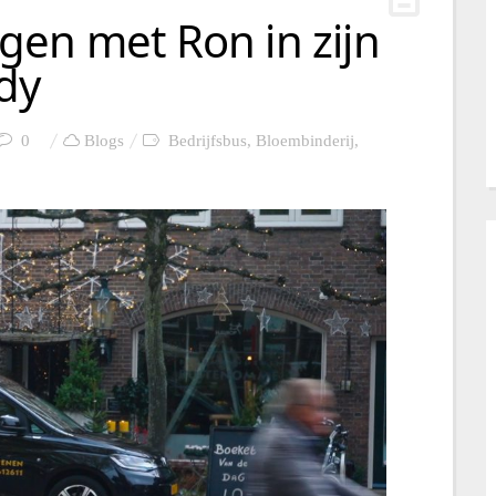
gen met Ron in zijn
dy
0
Blogs
Bedrijfsbus
,
Bloembinderij
,