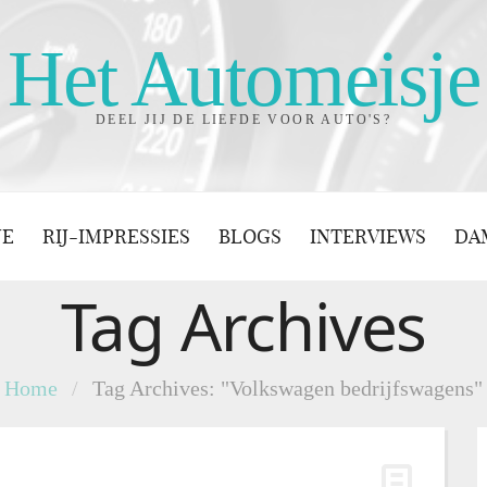
Het Automeisje
DEEL JIJ DE LIEFDE VOOR AUTO'S?
JE
RIJ-IMPRESSIES
BLOGS
INTERVIEWS
DA
Tag Archives
Home
/
Tag Archives: "Volkswagen bedrijfswagens"