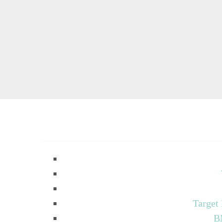
Target
B