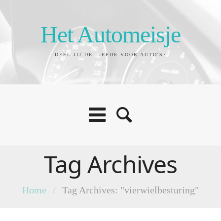
Het Automeisje
DEEL JIJ DE LIEFDE VOOR AUTO'S?
Tag Archives
Home
/
Tag Archives: "vierwielbesturing"