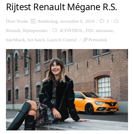
Rijtest Renault Mégane R.S.
Door
Yvette
donderdag, november 8, 2018
2
Renault
,
Rijimpressies
4CONTROL
,
EDC automaat
,
hatchback
,
hot hatch
,
Launch Control
Permalink