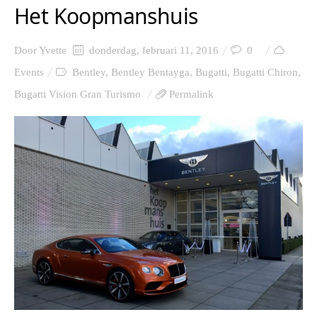
Het Koopmanshuis
Door
Yvette
donderdag, februari 11, 2016
0
Events
Bentley
,
Bentley Bentayga
,
Bugatti
,
Bugatti Chiron
,
Bugatti Vision Gran Turismo
Permalink