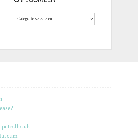
n
lease?
 petrolheads
 Museum