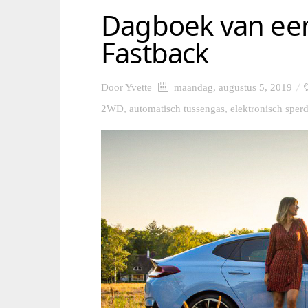
Dagboek van ee
Fastback
Door
Yvette
maandag, augustus 5, 2019
2WD
,
automatisch tussengas
,
elektronisch sperd