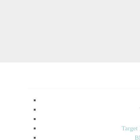
Target
B