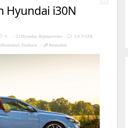
n Hyundai i30N
0
Hyundai
,
Rijimpressies
2.0 T-GDI
,
ifferentieel
,
Fastback
Permalink