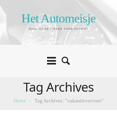
Het Automeisje
DEEL JIJ DE LIEFDE VOOR AUTO'S?
Tag Archives
Home
/
Tag Archives: "vakantievervoer"