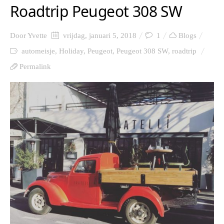
Roadtrip Peugeot 308 SW
Door
Yvette
vrijdag, januari 5, 2018
1
Blogs
automeisje
,
Holiday
,
Peugeot
,
Peugeot 308 SW
,
roadtrip
Permalink