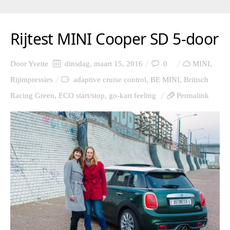
Rijtest MINI Cooper SD 5-door
Door
Yvette
dinsdag, maart 15, 2016
0
MINI
,
Rijimpressies
adaptive cruise control
,
BE MINI
,
Britisch
Racing Green
,
ECO start/stop
,
go-kart feeling
Permalink