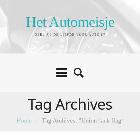
Het Automeisje
DEEL JIJ DE LIEFDE VOOR AUTO'S?
Tag Archives
Home
/
Tag Archives: "Union Jack flag"