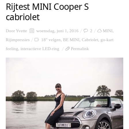
Rijtest MINI Cooper S
cabriolet
Door
Yvette
woensdag, juni 1, 2016
2
MINI
,
Rijimpressies
18'' velgen
,
BE MINI
,
Cabriolet
,
go-kart
feeling
,
interactieve LED-ring
Permalink