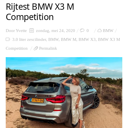
Rijtest BMW X3 M
Competition
Door
Yvette
zondag, mei 24, 2020
0
BMW
3.0 liter zescilinder
,
BMW
,
BMW M
,
BMW X3
,
BMW X3 M
Competition
Permalink