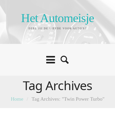
Het Automeisje
DEEL JIJ DE LIEFDE VOOR AUTO'S?
Tag Archives
Home
/
Tag Archives: "Twin Power Turbo"