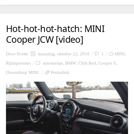
Hot-hot-hot-hatch: MINI
Cooper JCW [video]
Door
Yvette
maandag, oktober 22, 2018
1
MINI
,
Rijimpressies
automeisje
,
BMW
,
Chili Red
,
Cooper S
,
Dusseldorp MINI
Permalink