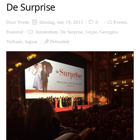
De Surprise
Door
Yvette
dinsdag, mei 19, 2015
0
Events
,
Featured
Amsterdam
,
De Surprise
,
f-type
,
Georgina
Verbaan
,
Jaguar
Permalink