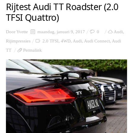
Rijtest Audi TT Roadster (2.0
TFSI Quattro)
Door
Yvette
maandag, januari 9, 2017
0
Audi
,
Rijimpressies
2.0 TFSI
,
4WD
,
Audi
,
Audi Connect
,
Audi
TT
Permalink