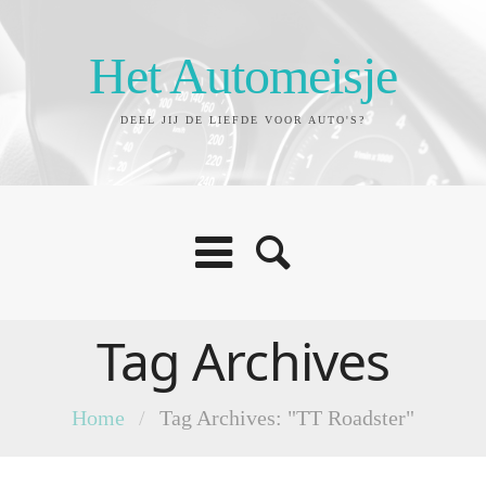
Het Automeisje
DEEL JIJ DE LIEFDE VOOR AUTO'S?
Tag Archives
Home
/
Tag Archives: "TT Roadster"