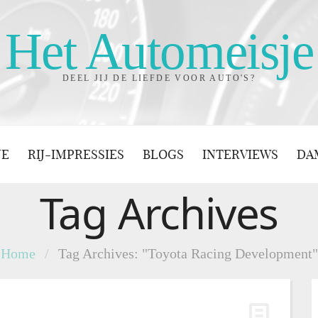
Het Automeisje
DEEL JIJ DE LIEFDE VOOR AUTO'S?
JE
RIJ-IMPRESSIES
BLOGS
INTERVIEWS
DA
Tag Archives
Home
/
Tag Archives: "Toyota Racing Development"