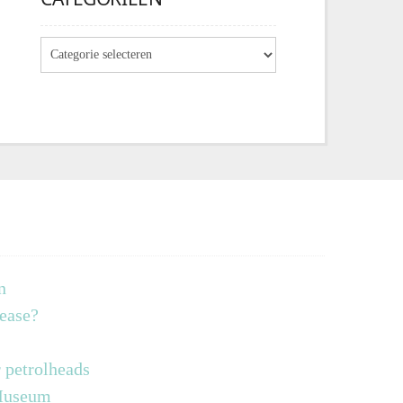
n
lease?
 petrolheads
 Museum