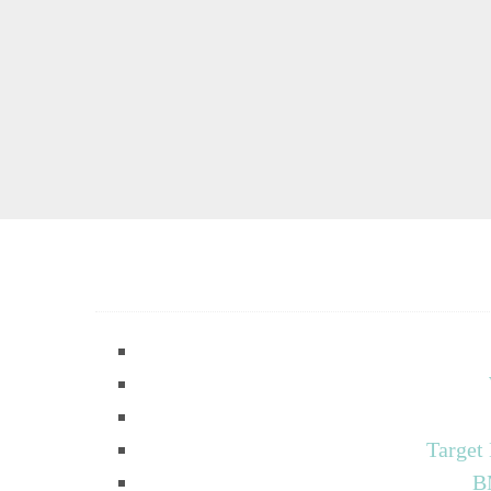
Target
B