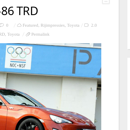
T-86 TRD
0
Featured
,
Rijimpressies
,
Toyota
2.0
TRD
,
Toyota
Permalink