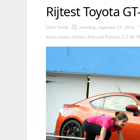
Rijtest Toyota G
Door
Yvette
zaterdag, augustus 23, 2014
boxer motor
,
driften
,
Fast and Furious
,
GT-86 