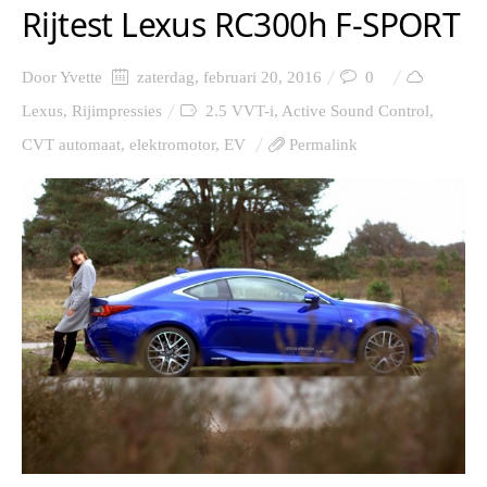
Rijtest Lexus RC300h F-SPORT
Door
Yvette
zaterdag, februari 20, 2016
0
Lexus
,
Rijimpressies
2.5 VVT-i
,
Active Sound Control
,
CVT automaat
,
elektromotor
,
EV
Permalink