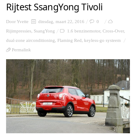
Rijtest SsangYong Tivoli
Door
Yvette
dinsdag, maart 22, 2016
0
Rijimpressies
,
SsangYong
1.6 benzinemotor
,
Cross-Over
,
dual-zone airconditioning
,
Flaming Red
,
keyless-go systeem
Permalink