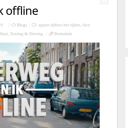
 offline
0
Blogs
appen tijdens het rijden
,
face
lert
,
Texting & Driving
Permalink