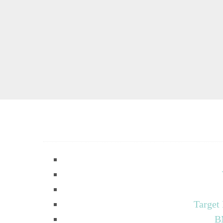
Target
B