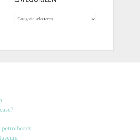
n
lease?
 petrolheads
 Museum