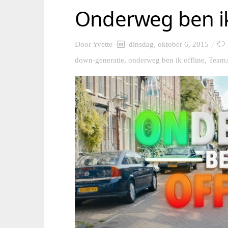
Onderweg ben ik
Door
Yvette
dinsdag, oktober 6, 2015
down-generatie
,
onderweg ben ik offline
,
TeamA