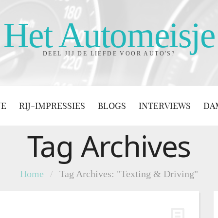
Het Automeisje
DEEL JIJ DE LIEFDE VOOR AUTO'S?
JE
RIJ-IMPRESSIES
BLOGS
INTERVIEWS
DA
Tag Archives
Home
/
Tag Archives: "Texting & Driving"