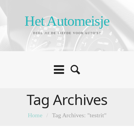
Het Automeisje
DEEL JIJ DE LIEFDE VOOR AUTO'S?
Tag Archives
Home
/
Tag Archives: "testrit"