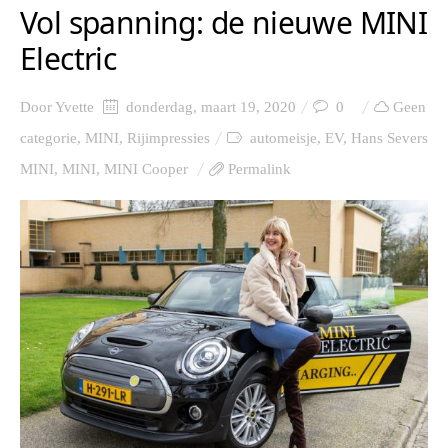
Vol spanning: de nieuwe MINI
Electric
Door
Yvette
donderdag, maart 19, 2020
0
Geen
categorie
,
MINI
,
Rijimpressies
automeisje
,
EV
,
Hans Severs
MINI
,
MINI
,
MINI Cooper
Permalink