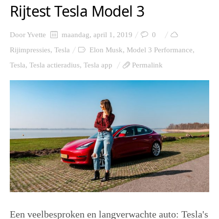
Rijtest Tesla Model 3
Door
Yvette
maandag, april 1, 2019
0
Rijimpressies
,
Tesla
Elon Musk
,
Model 3 Performance
,
Tesla
,
Tesla actieradius
,
Tesla app
Permalink
Een veelbesproken en langverwachte auto: Tesla's