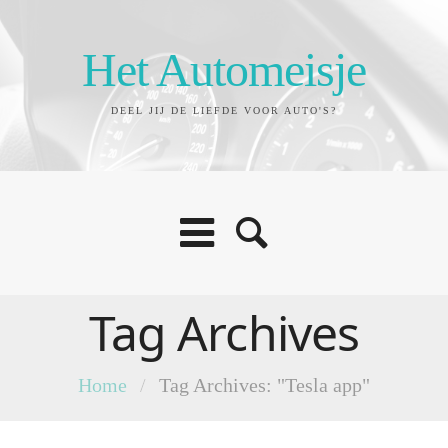
Het Automeisje
DEEL JIJ DE LIEFDE VOOR AUTO'S?
Tag Archives
Home
/
Tag Archives: "Tesla app"