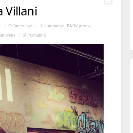
 Villani
Interviews
automeisje
,
BMW group
,
unicatie
Permalink