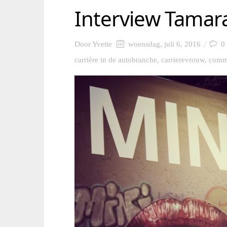
Interview Tamara
Door
Yvette
woensdag, juli 6, 2016
0
carrière in de autobranche
,
carrierevrouw
,
comm