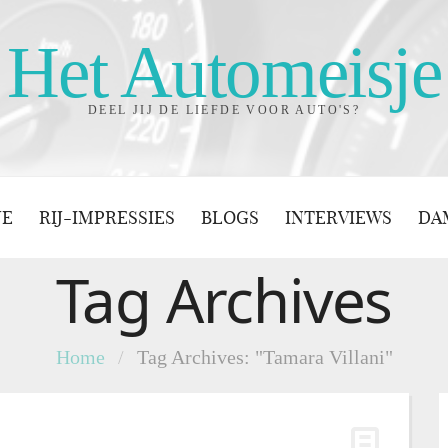
Het Automeisje
DEEL JIJ DE LIEFDE VOOR AUTO'S?
JE
RIJ-IMPRESSIES
BLOGS
INTERVIEWS
DA
Tag Archives
Home
/
Tag Archives: "Tamara Villani"