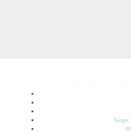
Target
B