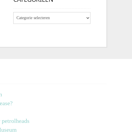
n
lease?
 petrolheads
 Museum