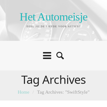
Het Automeisje
DEEL JIJ DE LIEFDE VOOR AUTO'S?
Tag Archives
Home
/
Tag Archives: "SwiftStyle"