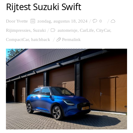
Rijtest Suzuki Swift
Door
Yvette
zondag, augustus 18, 2024
0
Rijimpressies
,
Suzuki
automeisje
,
CarLife
,
CityCar
,
CompactCar
,
hatchback
Permalink