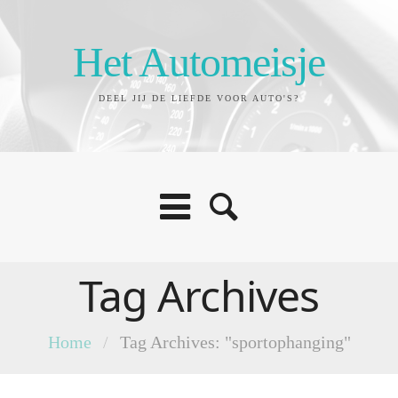
Het Automeisje
DEEL JIJ DE LIEFDE VOOR AUTO'S?
Tag Archives
Home
/
Tag Archives: "sportophanging"