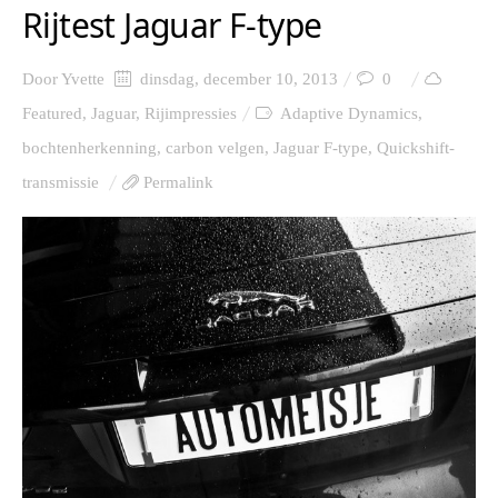
Rijtest Jaguar F-type
Door
Yvette
dinsdag, december 10, 2013
0
Featured
,
Jaguar
,
Rijimpressies
Adaptive Dynamics
,
bochtenherkenning
,
carbon velgen
,
Jaguar F-type
,
Quickshift-
transmissie
Permalink