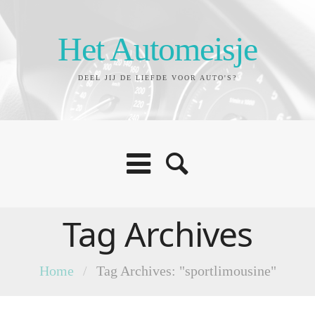
Het Automeisje
DEEL JIJ DE LIEFDE VOOR AUTO'S?
Tag Archives
Home
/
Tag Archives: "sportlimousine"