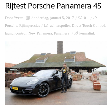
Rijtest Porsche Panamera 4S
Door
Yvette
donderdag, januari 5, 2017
0
Porsche
,
Rijimpressies
achterspoiler
,
Direct Touch Control
,
launchcontrol
,
New Panamera
,
Panamera
Permalink