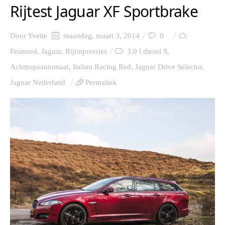
Rijtest Jaguar XF Sportbrake
Door
Yvette
maandag, maart 3, 2014
0
Featured
,
Jaguar
,
Rijimpressies
3.0 l diesel S
,
Achttrapsautomaat
,
Italian Racing Red
,
Jaguar Drive Selector
,
Jaguar Nederland
Permalink