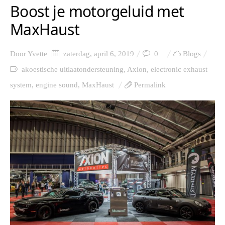
Boost je motorgeluid met
MaxHaust
Door
Yvette
zaterdag, april 6, 2019
0
Blogs
akoestische uitlaatondersteuning
,
Axion
,
electronic exhaust
system
,
engine sound
,
MaxHaust
Permalink