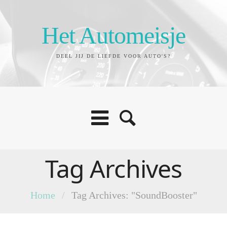
Het Automeisje
DEEL JIJ DE LIEFDE VOOR AUTO'S?
Tag Archives
Home
/
Tag Archives: "SoundBooster"