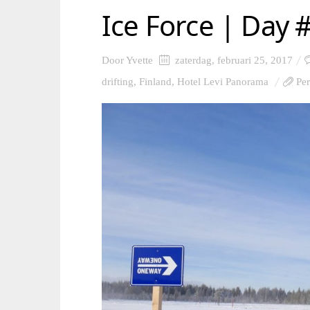
Ice Force | Day 
Door
Yvette
zaterdag, februari 25, 2017
drifting
,
Finland
,
Hotel Levi Panorama
Pe