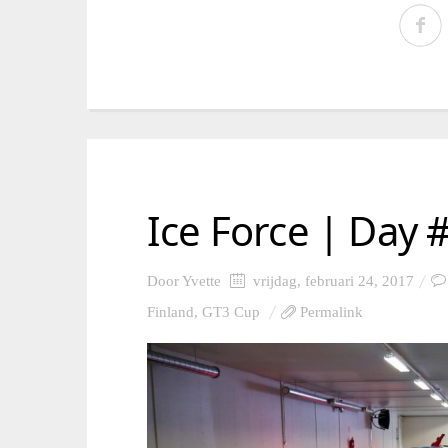
Ice Force | Day 
Door
Yvette
vrijdag, februari 24, 2017
Finland
,
GT3 Cup
Permalink