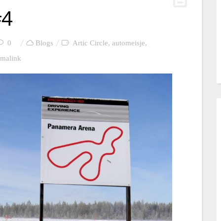
#4
0
Blogs
Artic Circle
,
automeisje
,
rmalink