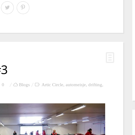
#3
0
Blogs
Artic Circle
,
automeisje
,
drifting
,