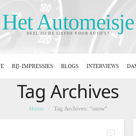
Het Automeisje
DEEL JIJ DE LIEFDE VOOR AUTO'S?
JE
RIJ-IMPRESSIES
BLOGS
INTERVIEWS
DA
Tag Archives
Home
/
Tag Archives: "snow"