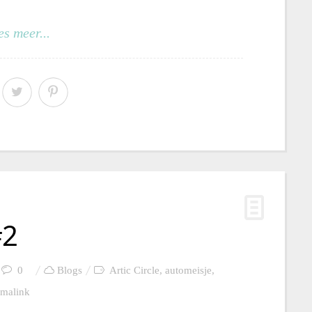
es meer...
#2
0
Blogs
Artic Circle
,
automeisje
,
rmalink