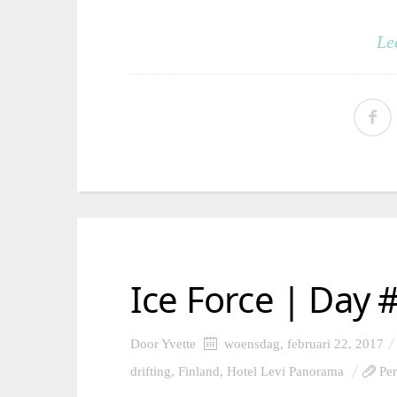
Le
Ice Force | Day 
Door
Yvette
woensdag, februari 22, 2017
drifting
,
Finland
,
Hotel Levi Panorama
Pe