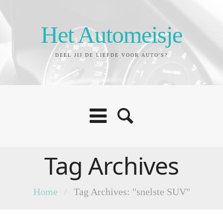
Het Automeisje
DEEL JIJ DE LIEFDE VOOR AUTO'S?
Tag Archives
Home
/
Tag Archives: "snelste SUV"