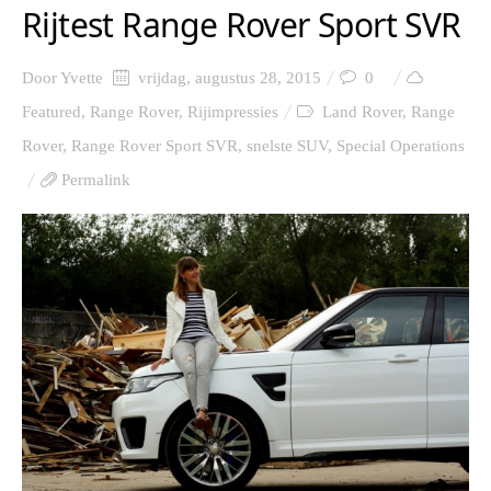
Rijtest Range Rover Sport SVR
Door
Yvette
vrijdag, augustus 28, 2015
0
Featured
,
Range Rover
,
Rijimpressies
Land Rover
,
Range
Rover
,
Range Rover Sport SVR
,
snelste SUV
,
Special Operations
Permalink