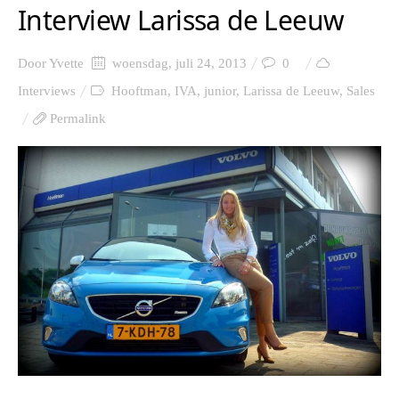
Interview Larissa de Leeuw
Door
Yvette
woensdag, juli 24, 2013
0
Interviews
Hooftman
,
IVA
,
junior
,
Larissa de Leeuw
,
Sales
Permalink