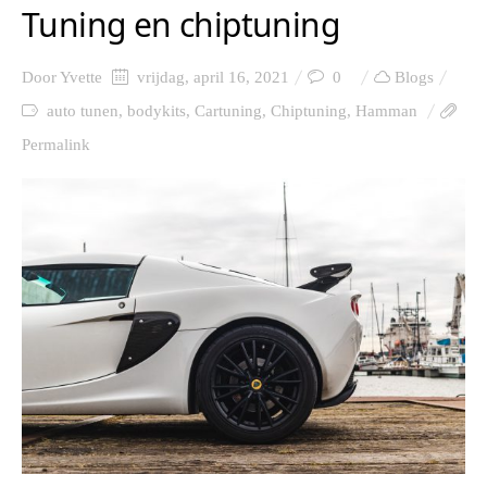
Tuning en chiptuning
Door
Yvette
vrijdag, april 16, 2021
0
Blogs
auto tunen
,
bodykits
,
Cartuning
,
Chiptuning
,
Hamman
Permalink